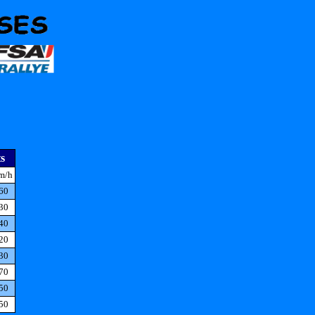
s
m/h
60
30
40
20
30
70
50
50