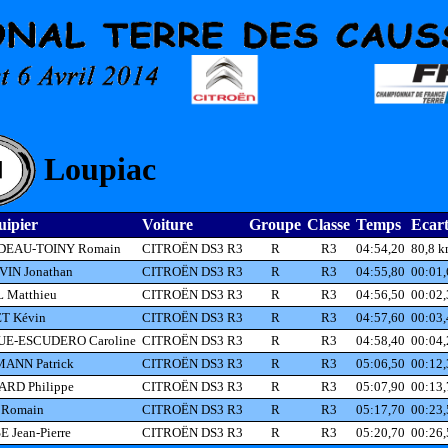
Loupiac
ipier
Voiture
Groupe
Classe
Temps
Ecart
EAU-TOINY Romain
CITROËN DS3 R3
R
R3
04:54,20
80,8 k
VIN Jonathan
CITROËN DS3 R3
R
R3
04:55,80
00:01,
 Matthieu
CITROËN DS3 R3
R
R3
04:56,50
00:02,
T Kévin
CITROËN DS3 R3
R
R3
04:57,60
00:03,
E-ESCUDERO Caroline
CITROËN DS3 R3
R
R3
04:58,40
00:04,
ANN Patrick
CITROËN DS3 R3
R
R3
05:06,50
00:12,
RD Philippe
CITROËN DS3 R3
R
R3
05:07,90
00:13,
Romain
CITROËN DS3 R3
R
R3
05:17,70
00:23,
 Jean-Pierre
CITROËN DS3 R3
R
R3
05:20,70
00:26,