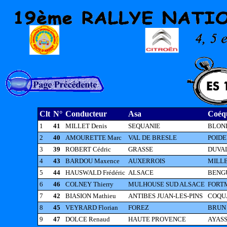
Clt
N°
Conducteur
Asa
Coéqu
1
41
MILLET Denis
SEQUANIE
BLOND
2
40
AMOURETTE Marc
VAL DE BRESLE
POIDE
3
39
ROBERT Cédric
GRASSE
DUVAL
4
43
BARDOU Maxence
AUXERROIS
MILLE
5
44
HAUSWALD Frédéric
ALSACE
BENGU
6
46
COLNEY Thierry
MULHOUSE SUD ALSACE
FORTM
7
42
BIASION Mathieu
ANTIBES JUAN-LES-PINS
COQUA
8
45
VEYRARD Florian
FOREZ
BRUN 
9
47
DOLCE Renaud
HAUTE PROVENCE
AYASSE