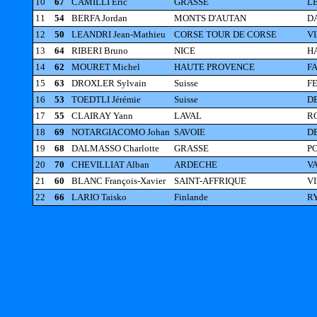
10
67
CAMILLI Eric
GRASSE
LE
11
54
BERFA Jordan
MONTS D'AUTAN
DA
12
50
LEANDRI Jean-Mathieu
CORSE TOUR DE CORSE
V
13
64
RIBERI Bruno
NICE
HA
14
62
MOURET Michel
HAUTE PROVENCE
FA
15
63
DROXLER Sylvain
Suisse
FE
16
53
TOEDTLI Jérémie
Suisse
DE
17
55
CLAIRAY Yann
LAVAL
R
18
69
NOTARGIACOMO Johan
SAVOIE
DE
19
68
DALMASSO Charlotte
GRASSE
P
20
70
CHEVILLIAT Alban
ARDECHE
VA
21
60
BLANC François-Xavier
SAINT-AFFRIQUE
VI
22
66
LARIO Taisko
Finlande
R