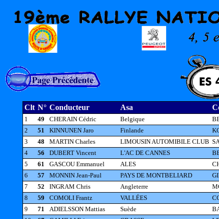
Clt
N°
Conducteur
Asa
C
1
49
CHERAIN Cédric
Belgique
BE
2
51
KINNUNEN Jaro
Finlande
K
3
48
MARTIN Charles
LIMOUSIN AUTOMIBILE CLUB
SA
4
56
DUBERT Vincent
L'AC DE CANNES
BE
5
61
GASCOU Emmanuel
ALES
CH
6
57
MONNIN Jean-Paul
PAYS DE MONTBELIARD
GI
7
52
INGRAM Chris
Angleterre
M
8
59
COMOLI Frantz
VALLÉES
CO
9
71
ADIELSSON Mattias
Suède
BA