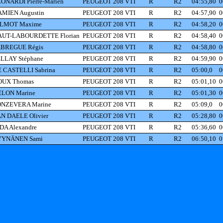
ONARDI Pierre-Marien
PEUGEOT 208 VTI
R
R2
04:55,80
0
MIEN Augustin
PEUGEOT 208 VTI
R
R2
04:57,90
0
ILMOT Maxime
PEUGEOT 208 VTI
R
R2
04:58,20
0
UT-LABOURDETTE Florian
PEUGEOT 208 VTI
R
R2
04:58,40
0
BREGUE Régis
PEUGEOT 208 VTI
R
R2
04:58,80
0
LLAY Stéphane
PEUGEOT 208 VTI
R
R2
04:59,90
0
 CASTELLI Sabrina
PEUGEOT 208 VTI
R
R2
05:00,0
0
OUX Thomas
PEUGEOT 208 VTI
R
R2
05:01,10
0
LON Marine
PEUGEOT 208 VTI
R
R2
05:01,30
0
ONZEVERA Marine
PEUGEOT 208 VTI
R
R2
05:09,0
0
N DAELE Olivier
PEUGEOT 208 VTI
R
R2
05:28,80
0
DA Alexandre
PEUGEOT 208 VTI
R
R2
05:36,60
0
YYNÄNEN Sami
PEUGEOT 208 VTI
R
R2
06:50,10
0