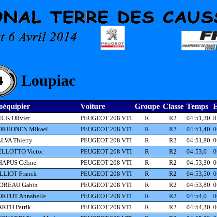
Loupiac
oéquipier
Voiture
Groupe
Classe
Temps
E
CK Olivier
PEUGEOT 208 VTI
R
R2
04:51,30
8
ORHONEN Mikael
PEUGEOT 208 VTI
R
R2
04:51,40
0
LVA Thierry
PEUGEOT 208 VTI
R
R2
04:51,80
0
LLOTTO Victor
PEUGEOT 208 VTI
R
R2
04:53,0
0
APUS Céline
PEUGEOT 208 VTI
R
R2
04:53,30
0
LLIOT Franck
PEUGEOT 208 VTI
R
R2
04:53,50
0
OREAU Gabin
PEUGEOT 208 VTI
R
R2
04:53,80
0
RTOT Annabelle
PEUGEOT 208 VTI
R
R2
04:54,0
0
RTH Patrik
PEUGEOT 208 VTI
R
R2
04:54,30
0