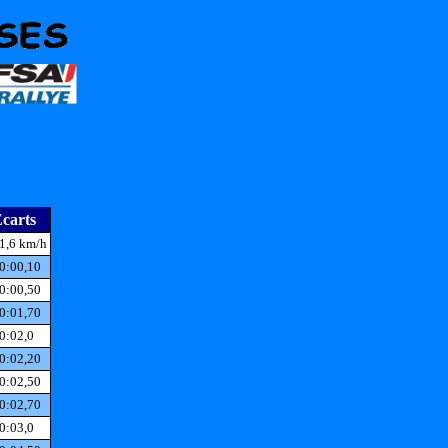
carts
1,6 km/h
0:00,10
0:00,50
0:01,70
0:02,0
0:02,20
0:02,50
0:02,70
0:03,0