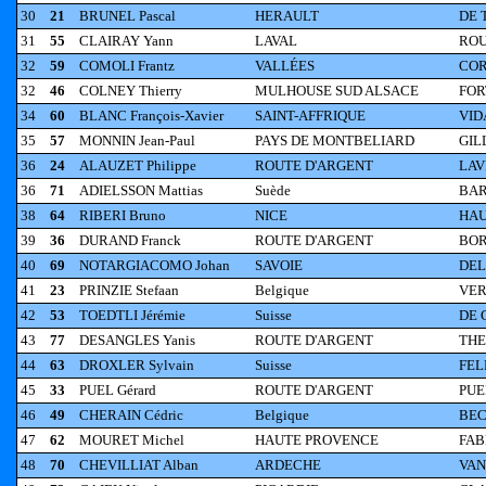
30
21
BRUNEL Pascal
HERAULT
DE 
31
55
CLAIRAY Yann
LAVAL
ROU
32
59
COMOLI Frantz
VALLÉES
COR
32
46
COLNEY Thierry
MULHOUSE SUD ALSACE
FOR
34
60
BLANC François-Xavier
SAINT-AFFRIQUE
VID
35
57
MONNIN Jean-Paul
PAYS DE MONTBELIARD
GIL
36
24
ALAUZET Philippe
ROUTE D'ARGENT
LAV
36
71
ADIELSSON Mattias
Suède
BAR
38
64
RIBERI Bruno
NICE
HAU
39
36
DURAND Franck
ROUTE D'ARGENT
BOR
40
69
NOTARGIACOMO Johan
SAVOIE
DEL
41
23
PRINZIE Stefaan
Belgique
VER
42
53
TOEDTLI Jérémie
Suisse
DE 
43
77
DESANGLES Yanis
ROUTE D'ARGENT
THE
44
63
DROXLER Sylvain
Suisse
FEL
45
33
PUEL Gérard
ROUTE D'ARGENT
PUE
46
49
CHERAIN Cédric
Belgique
BEC
47
62
MOURET Michel
HAUTE PROVENCE
FAB
48
70
CHEVILLIAT Alban
ARDECHE
VAN