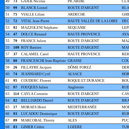
49
73
GAJEK Nicolas
PICARDIE
CLA
50
99
BLANCK Lionel
ROUTE D'ARGENT
BLA
51
75
VIALLE Lilian
ARDECHE
GHI
52
72
VITAL Jean-Pierre
HAUTE VALLÉE DE LA LOIRE
DEC
53
92
MAZZOLENI Stéphane
SEQUANIE
LEP
54
47
DOLCE Renaud
HAUTE PROVENCE
AYAS
55
79
FRANCE Julien
ROUTE D'ARGENT
MAZ
55
109
ROY Bastien
ROUTE D'ARGENT
MAU
57
37
CALAMEL Carol
HAUTE PROVENCE
REI
58
80
FRANCESCHI Jean-Baptiste
GRASSE
COU
59
26
FILLAYRE Jacques
DÔME FOREZ
DER
60
74
JEANNIARD Cyril
ALSACE
HOR
61
95
COUDERC Florent
ROQUE ET DURANCE
BOU
62
97
FOUQUES Julien
Angleterre
RUE
63
114
CAYLA Corentin
ROUTE D'ARGENT
CAY
64
82
BELLIARDO Daniel
ROUTE D'ARGENT
BRA
65
17
MORAES Henri
MEDITERRANÉE
MOR
66
93
LUCADOU Dominique
ROUTE D'ARGENT
BUR
67
89
MARCOBAL Thierry
ALES
PUC
68
83
GINIER Cédric
LOZERE
TUR