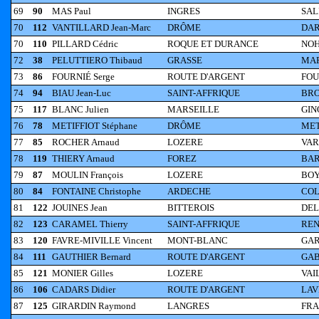
69
90
MAS Paul
INGRES
SAL
70
112
VANTILLARD Jean-Marc
DRÔME
DAR
70
110
PILLARD Cédric
ROQUE ET DURANCE
NOH
72
38
PELUTTIERO Thibaud
GRASSE
MAR
73
86
FOURNIÉ Serge
ROUTE D'ARGENT
FOU
74
94
BIAU Jean-Luc
SAINT-AFFRIQUE
BRO
75
117
BLANC Julien
MARSEILLE
GIN
76
78
METIFFIOT Stéphane
DRÔME
MET
77
85
ROCHER Arnaud
LOZERE
VAR
78
119
THIERY Arnaud
FOREZ
BAR
79
87
MOULIN François
LOZERE
BOY
80
84
FONTAINE Christophe
ARDECHE
COL
81
122
JOUINES Jean
BITTEROIS
DEL
82
123
CARAMEL Thierry
SAINT-AFFRIQUE
REN
83
120
FAVRE-MIVILLE Vincent
MONT-BLANC
GAR
84
111
GAUTHIER Bernard
ROUTE D'ARGENT
GAB
85
121
MONIER Gilles
LOZERE
VAI
86
106
CADARS Didier
ROUTE D'ARGENT
LAV
87
125
GIRARDIN Raymond
LANGRES
FRA