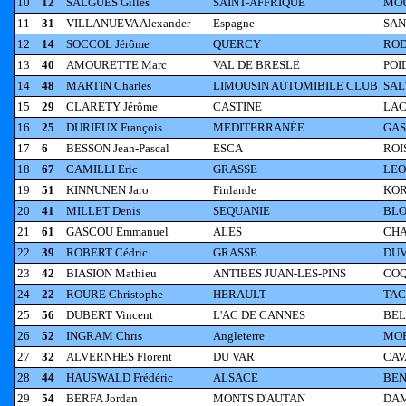
10
12
SALGUES Gilles
SAINT-AFFRIQUE
MOU
11
31
VILLANUEVA Alexander
Espagne
SAN
12
14
SOCCOL Jérôme
QUERCY
ROD
13
40
AMOURETTE Marc
VAL DE BRESLE
POI
14
48
MARTIN Charles
LIMOUSIN AUTOMIBILE CLUB
SALV
15
29
CLARETY Jérôme
CASTINE
LAC
16
25
DURIEUX François
MEDITERRANÉE
GAS
17
6
BESSON Jean-Pascal
ESCA
ROI
18
67
CAMILLI Eric
GRASSE
LEO
19
51
KINNUNEN Jaro
Finlande
KOR
20
41
MILLET Denis
SEQUANIE
BLO
21
61
GASCOU Emmanuel
ALES
CHA
22
39
ROBERT Cédric
GRASSE
DUV
23
42
BIASION Mathieu
ANTIBES JUAN-LES-PINS
COQ
24
22
ROURE Christophe
HERAULT
TAC
25
56
DUBERT Vincent
L'AC DE CANNES
BEL
26
52
INGRAM Chris
Angleterre
MOR
27
32
ALVERNHES Florent
DU VAR
CAV
28
44
HAUSWALD Frédéric
ALSACE
BEN
29
54
BERFA Jordan
MONTS D'AUTAN
DAM