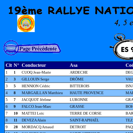
Clt
N°
Conducteur
Asa
Coé
1
1
CUOQ Jean-Marie
ARDECHE
DEG
2
3
GILLOUIN Serge
DRÔME
VAU
3
5
HENNION Cédric
BITTEROIS
ISN
4
8
MARGAILLAN Matthieu
HAUTE PROVENCE
MAR
5
7
JACQUOT Jérôme
LURONNE
GRA
6
9
FALCO Jean-Marc
GRASSE
BOH
7
10
MATTEI Loïc
TERRE DE CORSE
BAR
8
11
DEVEZA Alain
SAINT-RAPHAËL
TEZ
9
28
MORDACQ Arnaud
DETROIT
PAQ