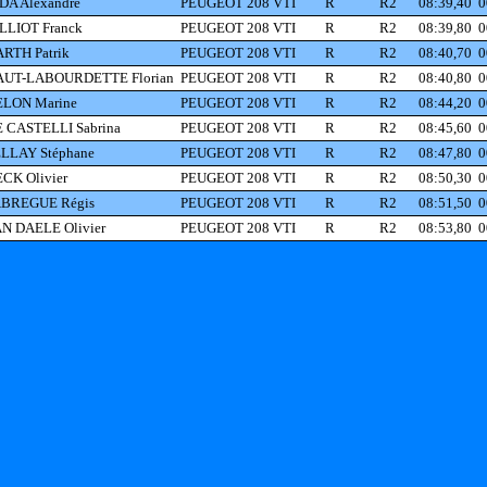
DA Alexandre
PEUGEOT 208 VTI
R
R2
08:39,40
0
LLIOT Franck
PEUGEOT 208 VTI
R
R2
08:39,80
0
RTH Patrik
PEUGEOT 208 VTI
R
R2
08:40,70
0
UT-LABOURDETTE Florian
PEUGEOT 208 VTI
R
R2
08:40,80
0
LON Marine
PEUGEOT 208 VTI
R
R2
08:44,20
0
 CASTELLI Sabrina
PEUGEOT 208 VTI
R
R2
08:45,60
0
LLAY Stéphane
PEUGEOT 208 VTI
R
R2
08:47,80
0
CK Olivier
PEUGEOT 208 VTI
R
R2
08:50,30
0
BREGUE Régis
PEUGEOT 208 VTI
R
R2
08:51,50
0
N DAELE Olivier
PEUGEOT 208 VTI
R
R2
08:53,80
0