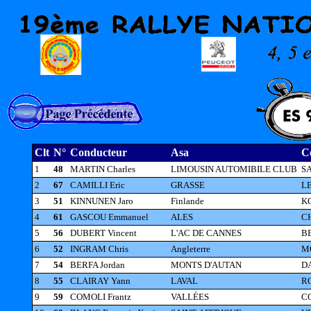
Clt
N°
Conducteur
Asa
C
1
48
MARTIN Charles
LIMOUSIN AUTOMIBILE CLUB
SA
2
67
CAMILLI Eric
GRASSE
LE
3
51
KINNUNEN Jaro
Finlande
K
4
61
GASCOU Emmanuel
ALES
CH
5
56
DUBERT Vincent
L'AC DE CANNES
BE
6
52
INGRAM Chris
Angleterre
M
7
54
BERFA Jordan
MONTS D'AUTAN
DA
8
55
CLAIRAY Yann
LAVAL
R
9
59
COMOLI Frantz
VALLÉES
CO