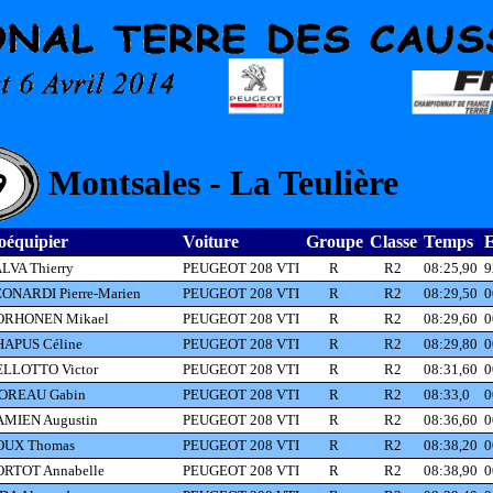
Montsales - La Teulière
oéquipier
Voiture
Groupe
Classe
Temps
E
LVA Thierry
PEUGEOT 208 VTI
R
R2
08:25,90
9
ONARDI Pierre-Marien
PEUGEOT 208 VTI
R
R2
08:29,50
0
ORHONEN Mikael
PEUGEOT 208 VTI
R
R2
08:29,60
0
APUS Céline
PEUGEOT 208 VTI
R
R2
08:29,80
0
LLOTTO Victor
PEUGEOT 208 VTI
R
R2
08:31,60
0
OREAU Gabin
PEUGEOT 208 VTI
R
R2
08:33,0
0
MIEN Augustin
PEUGEOT 208 VTI
R
R2
08:36,60
0
OUX Thomas
PEUGEOT 208 VTI
R
R2
08:38,20
0
RTOT Annabelle
PEUGEOT 208 VTI
R
R2
08:38,90
0