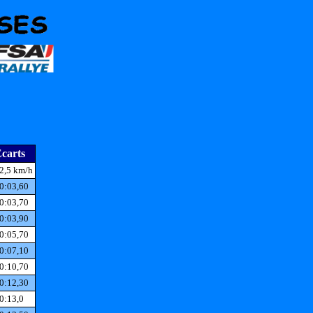
carts
2,5 km/h
0:03,60
0:03,70
0:03,90
0:05,70
0:07,10
0:10,70
0:12,30
0:13,0