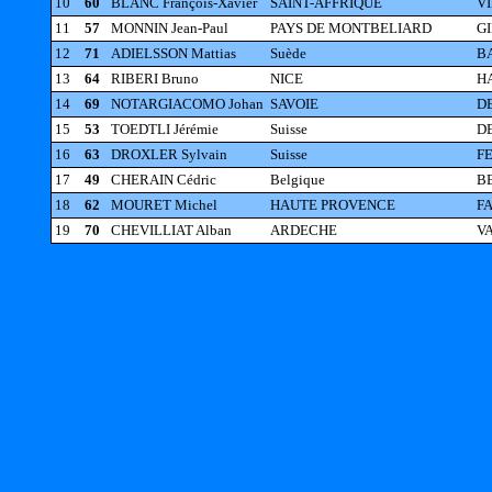
10
60
BLANC François-Xavier
SAINT-AFFRIQUE
VI
11
57
MONNIN Jean-Paul
PAYS DE MONTBELIARD
GI
12
71
ADIELSSON Mattias
Suède
BA
13
64
RIBERI Bruno
NICE
HA
14
69
NOTARGIACOMO Johan
SAVOIE
DE
15
53
TOEDTLI Jérémie
Suisse
DE
16
63
DROXLER Sylvain
Suisse
FE
17
49
CHERAIN Cédric
Belgique
BE
18
62
MOURET Michel
HAUTE PROVENCE
FA
19
70
CHEVILLIAT Alban
ARDECHE
VA