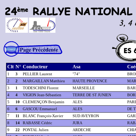
Clt
N°
Conducteur
Asa
Coé
1
3
PELLIER Laurent
"74"
BRO
2
2
MARGAILLAN Matthieu
HAUTE PROVENCE
MAR
3
1
TODESCHINI Florent
MARSEILLE
BARR
4
4
VIGION Jean-Sébastien
TERRE DE ST JUNIEN
BORD
5
10
CLEMENÇON Benjamin
ALES
PARE
6
6
GASCOU Emmanuel
ALES
DE T
7
11
BLANC François-Xavier
SUD AVEYRON
GAR
8
14
RABASSE Cédric
JURA
RABA
9
22
PONTAL Julien
ARDECHE
CHIA