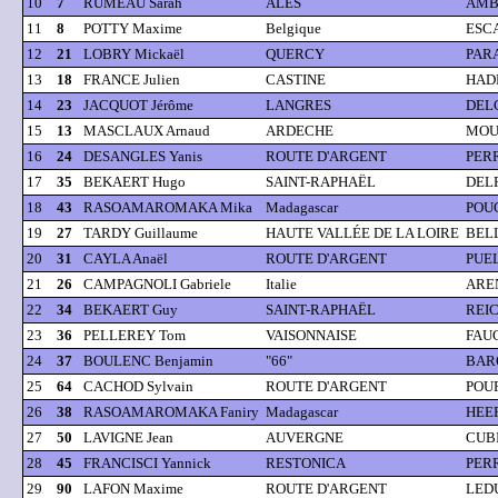
10
7
RUMEAU Sarah
ALES
AMBL
11
8
POTTY Maxime
Belgique
ESCA
12
21
LOBRY Mickaël
QUERCY
PARA
13
18
FRANCE Julien
CASTINE
HAD
14
23
JACQUOT Jérôme
LANGRES
DELC
15
13
MASCLAUX Arnaud
ARDECHE
MOUL
16
24
DESANGLES Yanis
ROUTE D'ARGENT
PERR
17
35
BEKAERT Hugo
SAINT-RAPHAËL
DELP
18
43
RASOAMAROMAKA Mika
Madagascar
POUG
19
27
TARDY Guillaume
HAUTE VALLÉE DE LA LOIRE
BELL
20
31
CAYLA Anaël
ROUTE D'ARGENT
PUEL
21
26
CAMPAGNOLI Gabriele
Italie
AREN
22
34
BEKAERT Guy
SAINT-RAPHAËL
REI
23
36
PELLEREY Tom
VAISONNAISE
FAUC
24
37
BOULENC Benjamin
"66"
BAR
25
64
CACHOD Sylvain
ROUTE D'ARGENT
POUR
26
38
RASOAMAROMAKA Faniry
Madagascar
HEER
27
50
LAVIGNE Jean
AUVERGNE
CUBI
28
45
FRANCISCI Yannick
RESTONICA
PER
29
90
LAFON Maxime
ROUTE D'ARGENT
LEDU