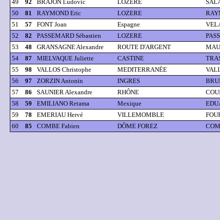
49
92
BRAJON Ludovic
LOZERE
SALA
50
81
RAYMOND Eric
LOZERE
RAY
51
57
FONT Joan
Espagne
VELA
52
82
PASSEMARD Sébastien
LOZERE
PASS
53
48
GRANSAGNE Alexandre
ROUTE D'ARGENT
MAU
54
87
MIELVAQUE Juliette
CASTINE
TRAS
55
98
VALLOS Christophe
MEDITERRANÉE
VALL
56
97
ZORZIN Antonin
INGRES
BRUN
57
86
SAUNIER Alexandre
RHÔNE
COUR
58
59
EMILIANO Retama
Mexique
EDUA
59
78
EMERIAU Hervé
VILLEMOMBLE
FOUR
60
85
COMBE Fabien
DÔME FOREZ
COMB