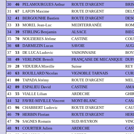
30
46
PELAMOURGUES Arthur
ROUTE D'ARGENT
BRIS
31
67
LAFON Maxime
ROUTE D'ARGENT
DEL
32
41
BERGOUNHE Bastien
ROUTE D'ARGENT
DES
33
33
MOREL Jean-Luc
MEDITERRANÉE
ROME
34
39
STIRLING Benjamin
ALSACE
BIE
35
70
NOUZIERES Jérôme
CASTINE
COUR
36
68
DARMEZIN Lucas
SAVOIE
AUGÉ
37
53
DE LUCA Ludovic
VAISONNAISE
BOYE
38
49
VERLINDE Benoît
FRANÇAISE DE MECANIQUE
DUPA
39
28
VIDUEIRA Mireille
Suisse
REY 
40
63
ROUILLARD Nicolas
VIGNOBLE TARNAIS
CURE
41
80
TAPADA Jérémy
ROUTE D'ARGENT
MELZ
42
89
ESPALIEU David
CASTINE
AMAD
43
55
VIALLE Lilian
ARDECHE
GHI
44
52
FAVRE-MIVILLE Vincent
MONT-BLANC
CASA
45
96
CHABBERT Ludovic
ROUTE D'ARGENT
CAUS
46
79
HERBIN Florian
ROUTE D'ARGENT
HERB
47
76
SAGNES Romain
SUD AVEYRON
VINC
48
91
COURTIER Julien
ARDECHE
CAST