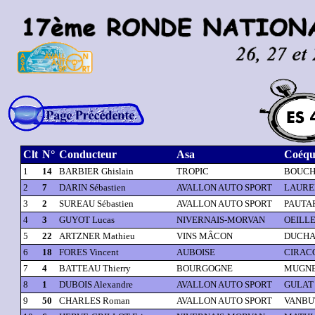
Clt
N°
Conducteur
Asa
Coéqu
1
14
BARBIER Ghislain
TROPIC
BOUCH
2
7
DARIN Sébastien
AVALLON AUTO SPORT
LAUREN
3
2
SUREAU Sébastien
AVALLON AUTO SPORT
PAUTAR
4
3
GUYOT Lucas
NIVERNAIS-MORVAN
OEILLE
5
22
ARTZNER Mathieu
VINS MÂCON
DUCHAI
6
18
FORES Vincent
AUBOISE
CIRACO
7
4
BATTEAU Thierry
BOURGOGNE
MUGNER
8
1
DUBOIS Alexandre
AVALLON AUTO SPORT
GULAT 
9
50
CHARLES Roman
AVALLON AUTO SPORT
VANBUT