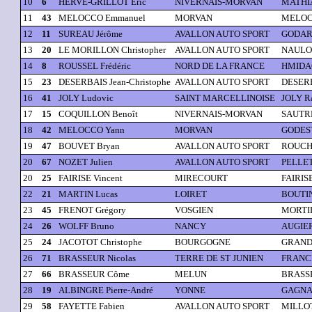
10
6
HERVE-GRILLOT Eric
NIVERNAIS-MORVAN
MATHIA
11
43
MELOCCO Emmanuel
MORVAN
MELOC
12
11
SUREAU Jérôme
AVALLON AUTO SPORT
GODART
13
20
LE MORILLON Christopher
AVALLON AUTO SPORT
NAULOT
14
8
ROUSSEL Frédéric
NORD DE LA FRANCE
HMIDA
15
23
DESERBAIS Jean-Christophe
AVALLON AUTO SPORT
DESERB
16
41
JOLY Ludovic
SAINT MARCELLINOISE
JOLY R
17
15
COQUILLON Benoît
NIVERNAIS-MORVAN
SAUTR
18
42
MELOCCO Yann
MORVAN
GODEST
19
47
BOUVET Bryan
AVALLON AUTO SPORT
ROUCH
20
67
NOZET Julien
AVALLON AUTO SPORT
PELLET
20
25
FAIRISE Vincent
MIRECOURT
FAIRISE
22
21
MARTIN Lucas
LOIRET
BOUTIN
23
45
FRENOT Grégory
VOSGIEN
MORTIE
24
26
WOLFF Bruno
NANCY
AUGIER
25
24
JACOTOT Christophe
BOURGOGNE
GRAND
26
71
BRASSEUR Nicolas
TERRE DE ST JUNIEN
FRANCE
27
66
BRASSEUR Côme
MELUN
BRASSE
28
19
ALBINGRE Pierre-André
YONNE
GAGNA
29
58
FAYETTE Fabien
AVALLON AUTO SPORT
MILLOT