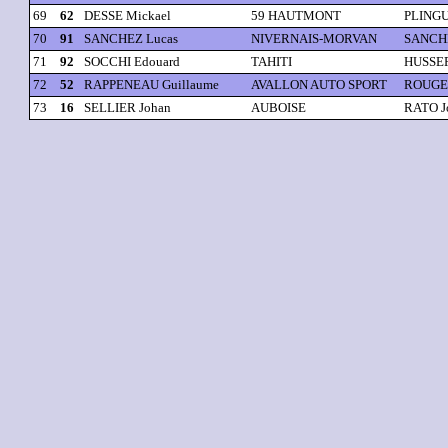
69
62
DESSE Mickael
59 HAUTMONT
PLINGU
70
91
SANCHEZ Lucas
NIVERNAIS-MORVAN
SANCH
71
92
SOCCHI Edouard
TAHITI
HUSSER
72
52
RAPPENEAU Guillaume
AVALLON AUTO SPORT
ROUGE
73
16
SELLIER Johan
AUBOISE
RATO Jo