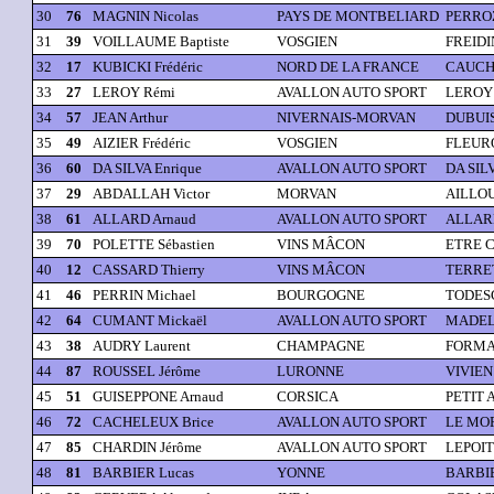
30
76
MAGNIN Nicolas
PAYS DE MONTBELIARD
PERROZ
31
39
VOILLAUME Baptiste
VOSGIEN
FREIDI
32
17
KUBICKI Frédéric
NORD DE LA FRANCE
CAUCHE
33
27
LEROY Rémi
AVALLON AUTO SPORT
LEROY 
34
57
JEAN Arthur
NIVERNAIS-MORVAN
DUBUIS
35
49
AIZIER Frédéric
VOSGIEN
FLEURO
36
60
DA SILVA Enrique
AVALLON AUTO SPORT
DA SIL
37
29
ABDALLAH Victor
MORVAN
AILLOU
38
61
ALLARD Arnaud
AVALLON AUTO SPORT
ALLARD
39
70
POLETTE Sébastien
VINS MÂCON
ETRE C
40
12
CASSARD Thierry
VINS MÂCON
TERRET
41
46
PERRIN Michael
BOURGOGNE
TODESC
42
64
CUMANT Mickaël
AVALLON AUTO SPORT
MADELE
43
38
AUDRY Laurent
CHAMPAGNE
FORMAL
44
87
ROUSSEL Jérôme
LURONNE
VIVIEN 
45
51
GUISEPPONE Arnaud
CORSICA
PETIT 
46
72
CACHELEUX Brice
AVALLON AUTO SPORT
LE MOR
47
85
CHARDIN Jérôme
AVALLON AUTO SPORT
LEPOIT
48
81
BARBIER Lucas
YONNE
BARBIE