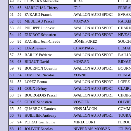
49
82
CERVERA Alexandre
JURA
COLAS
50
65
MARECHAL Thierry
"71"
PERRAU
51
56
EVRARD Franck
AVALLON AUTO SPORT
EVRARD
52
88
MEULEAU Pascal
MORVAN
RAFAEL 
53
80
PHILIPPE Ludovic
AVALLON AUTO SPORT
CHARIO
54
40
DUCROT Sébastien
AVALLON AUTO SPORT
NIVEAU
55
90
KACHEL Jean-Claude
DÔME FOREZ
SOUCHO
55
73
LOZA Jérémy
CHAMPAGNE
LEMAIT
57
35
BAILLY Frédéric
AVALLON AUTO SPORT
BAILLY
58
63
BIDAUT David
MORVAN
BIDAUT
59
78
BOURNON Quentin
AVALLON AUTO SPORT
BOURN
60
54
LEMOINE Nicolas
YONNE
PLINGU
61
53
LOPEZ Bruno
AVALLON AUTO SPORT
LOPEZ
62
31
GOUX Jérémy
AVALLON AUTO SPORT
CLAIR 
63
37
BOURGEOIS Pascal
AVALLON AUTO SPORT
CHOIRA
64
93
GIROT Sébastien
VOSGIEN
OLIVIE
65
89
QUARROZ Damien
VINS MÂCON
COMMU
66
79
HUILLIER Anthony
AVALLON AUTO SPORT
TOURAI
67
94
POIRAT Guillaume
MIRECOURT
PEROUF
68
10
JOLIVOT Nicolas
NIVERNAIS-MORVAN
JOLIVO