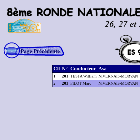
Clt
N°
Conducteur
Asa
1
201
TESTA William
NIVERNAIS-MORVAN
2
203
FILOT Marc
NIVERNAIS-MORVAN